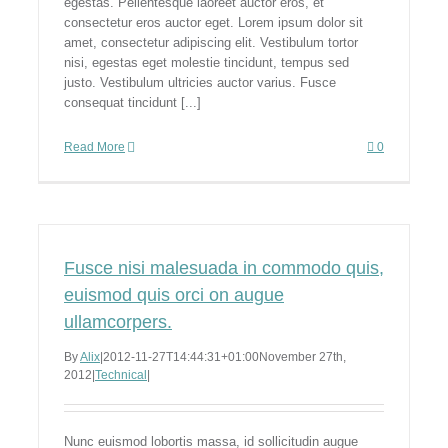
egestas. Pellentesque laoreet auctor eros, et
consectetur eros auctor eget. Lorem ipsum dolor sit
amet, consectetur adipiscing elit. Vestibulum tortor
nisi, egestas eget molestie tincidunt, tempus sed
justo. Vestibulum ultricies auctor varius. Fusce
consequat tincidunt [...]
Read More
0
Fusce nisi malesuada in commodo quis,
euismod quis orci on augue
ullamcorpers.
By
Alix
|
2012-11-27T14:44:31+01:00
November 27th,
2012
|
Technical
|
Nunc euismod lobortis massa, id sollicitudin augue