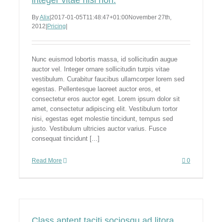
integer vitae nisl non.
By
Alix
|
2017-01-05T11:48:47+01:00
November 27th,
2012
|
Pricing
|
Nunc euismod lobortis massa, id sollicitudin augue
auctor vel. Integer ornare sollicitudin turpis vitae
vestibulum. Curabitur faucibus ullamcorper lorem sed
egestas. Pellentesque laoreet auctor eros, et
consectetur eros auctor eget. Lorem ipsum dolor sit
amet, consectetur adipiscing elit. Vestibulum tortor
nisi, egestas eget molestie tincidunt, tempus sed
justo. Vestibulum ultricies auctor varius. Fusce
consequat tincidunt [...]
Read More
0
Class aptent taciti sociosqu ad litora